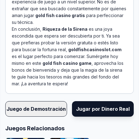
experiencia de juego a un nivel superior. No es de
extrañar que sea buscado constantemente por quienes
aman jugar
gold fish casino gratis
para perfeccionar
su técnica.
En conclusión,
Riqueza de la Sirena
es una joya
escondida que espera ser descubierta por ti. Ya sea
que prefieras probar la versión gratuita o estés listo
para buscar la fortuna real,
goldfishcasinoslot.com
es el lugar perfecto para comenzar. Sumérgete hoy
mismo en este
gold fish casino game
, aprovecha los
bonos de bienvenida y deja que la magia de la sirena
te guíe hacia los tesoros más grandes del fondo del
mar. ¡La aventura te espera!
Juego de Demostración
Jugar por Dinero Real
Juegos Relacionados