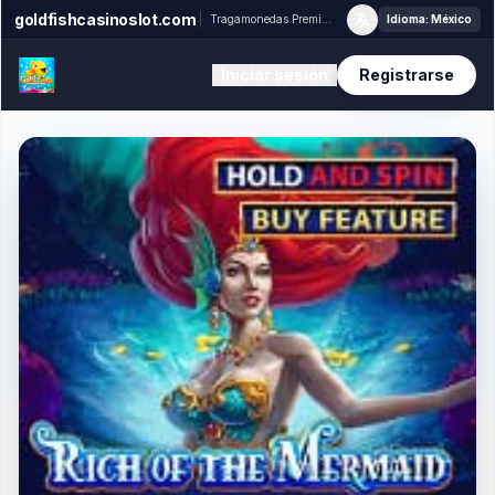
goldfishcasinoslot.com
Tragamonedas Premium Gratis
Idioma: México
Iniciar sesión
Registrarse