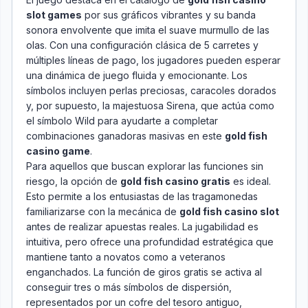
slot games
por sus gráficos vibrantes y su banda
sonora envolvente que imita el suave murmullo de las
olas. Con una configuración clásica de 5 carretes y
múltiples líneas de pago, los jugadores pueden esperar
una dinámica de juego fluida y emocionante. Los
símbolos incluyen perlas preciosas, caracoles dorados
y, por supuesto, la majestuosa Sirena, que actúa como
el símbolo Wild para ayudarte a completar
combinaciones ganadoras masivas en este
gold fish
casino game
.
Para aquellos que buscan explorar las funciones sin
riesgo, la opción de
gold fish casino gratis
es ideal.
Esto permite a los entusiastas de las tragamonedas
familiarizarse con la mecánica de
gold fish casino slot
antes de realizar apuestas reales. La jugabilidad es
intuitiva, pero ofrece una profundidad estratégica que
mantiene tanto a novatos como a veteranos
enganchados. La función de giros gratis se activa al
conseguir tres o más símbolos de dispersión,
representados por un cofre del tesoro antiguo,