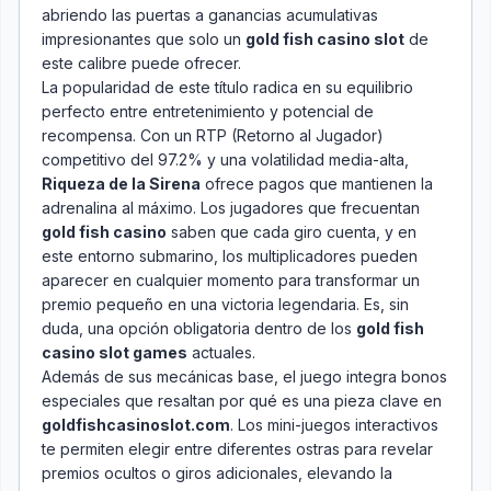
abriendo las puertas a ganancias acumulativas
impresionantes que solo un
gold fish casino slot
de
este calibre puede ofrecer.
La popularidad de este título radica en su equilibrio
perfecto entre entretenimiento y potencial de
recompensa. Con un RTP (Retorno al Jugador)
competitivo del 97.2% y una volatilidad media-alta,
Riqueza de la Sirena
ofrece pagos que mantienen la
adrenalina al máximo. Los jugadores que frecuentan
gold fish casino
saben que cada giro cuenta, y en
este entorno submarino, los multiplicadores pueden
aparecer en cualquier momento para transformar un
premio pequeño en una victoria legendaria. Es, sin
duda, una opción obligatoria dentro de los
gold fish
casino slot games
actuales.
Además de sus mecánicas base, el juego integra bonos
especiales que resaltan por qué es una pieza clave en
goldfishcasinoslot.com
. Los mini-juegos interactivos
te permiten elegir entre diferentes ostras para revelar
premios ocultos o giros adicionales, elevando la