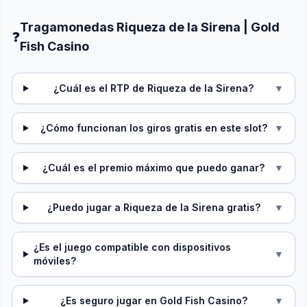
Tragamonedas Riqueza de la Sirena | Gold
❓
Fish Casino
¿Cuál es el RTP de Riqueza de la Sirena?
▼
¿Cómo funcionan los giros gratis en este slot?
▼
¿Cuál es el premio máximo que puedo ganar?
▼
¿Puedo jugar a Riqueza de la Sirena gratis?
▼
¿Es el juego compatible con dispositivos
▼
móviles?
¿Es seguro jugar en Gold Fish Casino?
▼