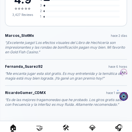
3
⭐⭐⭐⭐⭐
2
3,427 Reviews
1
Marcos_SlotMx
hace 2 días
“¡Excelente juego! Los efectos visuales del Libro de Hechicería son
impresionantes y las rondas de bonificación pagan muy bien. Mi favorito
en Gold Fish Casino.”
Fernanda_Suarez92
hace 6 horas
“Me encanta jugar esta slot gratis. Es muy entretenida y la temática de
magia está muy bien lograda. ¡Ya gané un gran premio hoy!”
RicardoGamer_CDMX
hace 1 semana
“Es de las mejores tragamonedas que he probado. Los giros gratis salen
con frecuencia y la interfaz es muy fluida. Altamente recomendado.”
🏠
🤝
🛠️
💎
🎧