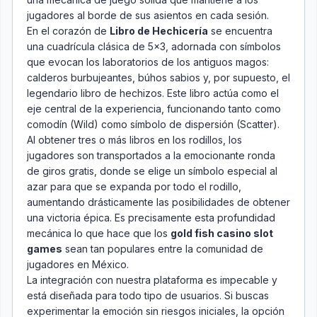
jugadores al borde de sus asientos en cada sesión.
En el corazón de
Libro de Hechicería
se encuentra
una cuadrícula clásica de 5x3, adornada con símbolos
que evocan los laboratorios de los antiguos magos:
calderos burbujeantes, búhos sabios y, por supuesto, el
legendario libro de hechizos. Este libro actúa como el
eje central de la experiencia, funcionando tanto como
comodín (Wild) como símbolo de dispersión (Scatter).
Al obtener tres o más libros en los rodillos, los
jugadores son transportados a la emocionante ronda
de giros gratis, donde se elige un símbolo especial al
azar para que se expanda por todo el rodillo,
aumentando drásticamente las posibilidades de obtener
una victoria épica. Es precisamente esta profundidad
mecánica lo que hace que los
gold fish casino slot
games
sean tan populares entre la comunidad de
jugadores en México.
La integración con nuestra plataforma es impecable y
está diseñada para todo tipo de usuarios. Si buscas
experimentar la emoción sin riesgos iniciales, la opción