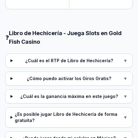
Libro de Hechicería - Juega Slots en Gold
❓
Fish Casino
¿Cuál es el RTP de Libro de Hechicería?
▼
¿Cómo puedo activar los Giros Gratis?
▼
¿Cuál es la ganancia máxima en este juego?
▼
¿Es posible jugar Libro de Hechicería de forma
▼
gratuita?