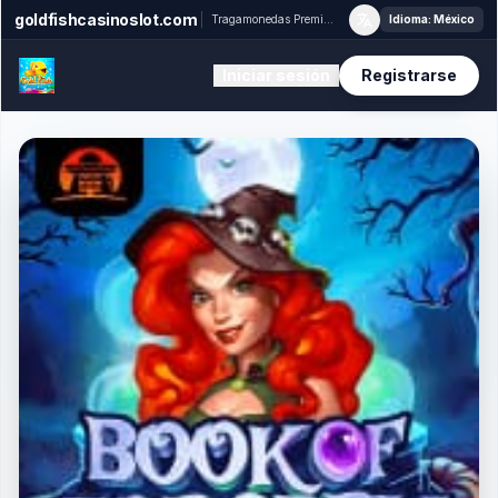
goldfishcasinoslot.com
Tragamonedas Premium Gratis
Idioma: México
Iniciar sesión
Registrarse