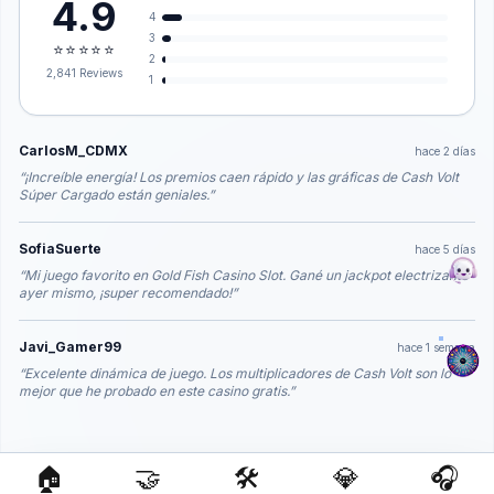
4.9
4
3
⭐⭐⭐⭐⭐
2
2,841 Reviews
1
CarlosM_CDMX
hace 2 días
“¡Increíble energía! Los premios caen rápido y las gráficas de Cash Volt
Súper Cargado están geniales.”
SofiaSuerte
hace 5 días
“Mi juego favorito en Gold Fish Casino Slot. Gané un jackpot electrizante
ayer mismo, ¡super recomendado!”
Javi_Gamer99
hace 1 semana
“Excelente dinámica de juego. Los multiplicadores de Cash Volt son lo
mejor que he probado en este casino gratis.”
🏠
🤝
🛠️
💎
🎧