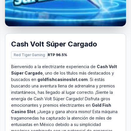
▶
Cash Volt Súper Cargado
Red Tiger Gaming
RTP 96.5%
Bienvenido a la electrizante experiencia de
Cash Volt
Súper Cargado
, uno de los títulos más destacados y
buscados en
goldfishcasinoslot.com
. Si estás
buscando una aventura llena de adrenalina y premios
instantáneos, has llegado al lugar correcto. ¡Siente la
energía de Cash Volt Súper Cargado! Disfruta giros
emocionantes y premios electrizantes en
Gold Fish
Casino Slot
. ¡Juega y gana ahora mismo! Esta máquina
tragamonedas ha capturado la atención de miles de
entusiastas en México debido a su simplicidad
mecánica combinada con un potencial de ganancias