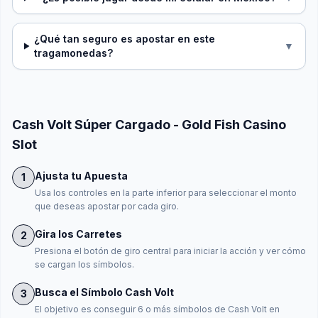
¿Qué tan seguro es apostar en este
▼
tragamonedas?
Cash Volt Súper Cargado - Gold Fish Casino
Slot
Ajusta tu Apuesta
1
Usa los controles en la parte inferior para seleccionar el monto
que deseas apostar por cada giro.
Gira los Carretes
2
Presiona el botón de giro central para iniciar la acción y ver cómo
se cargan los símbolos.
Busca el Símbolo Cash Volt
3
El objetivo es conseguir 6 o más símbolos de Cash Volt en