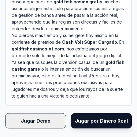
buscar opciones de
gold fish casino gratis
, muchos
usuarios eligen este título para practicar sus estrategias
de gestión de banca antes de pasar a la acción real,
aprovechando que las reglas son directas y fáciles de
entender desde el primer momento.
No pierdas más tiempo y sumérgete hoy mismo en la
corriente de premios de
Cash Volt Súper Cargado
. En
goldfishcasinoslot.com
, nos esforzamos por
ofrecerte solo lo mejor de la industria del juego digital.
Ya sea que busques la diversión casual de un
gold fish
casino game
o la intensa emoción de buscar un
premio mayor, este es tu destino final. ¡Regístrate hoy,
aprovecha nuestras promociones exclusivas para
jugadores mexicanos y deja que los rayos de la suerte
te guíen hacia una victoria electrizante!
Jugar Demo
Jugar por Dinero Real