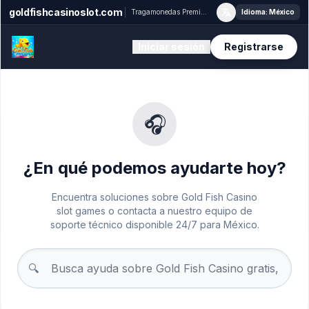
goldfishcasinoslot.com
Tragamonedas Premium Gratis
Idioma: México
Iniciar sesión
Registrarse
🎧
¿En qué podemos ayudarte hoy?
Encuentra soluciones sobre Gold Fish Casino
slot games o contacta a nuestro equipo de
soporte técnico disponible 24/7 para México.
🔍