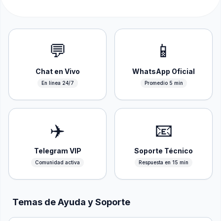
💬
📱
Chat en Vivo
WhatsApp Oficial
En línea 24/7
Promedio 5 min
✈️
📧
Telegram VIP
Soporte Técnico
Comunidad activa
Respuesta en 15 min
Temas de Ayuda y Soporte