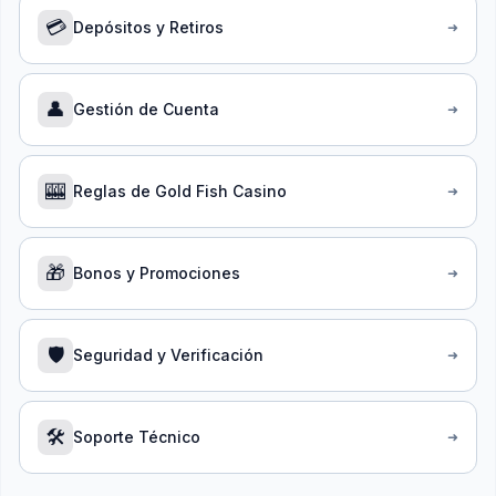
💳
Depósitos y Retiros
➜
👤
Gestión de Cuenta
➜
🎰
Reglas de Gold Fish Casino
➜
🎁
Bonos y Promociones
➜
🛡️
Seguridad y Verificación
➜
🛠️
Soporte Técnico
➜