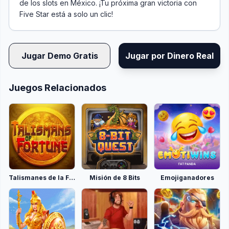
de los slots en México. ¡Tu próxima gran victoria con
Five Star está a solo un clic!
Jugar Demo Gratis
Jugar por Dinero Real
Juegos Relacionados
Talismanes de la Fortuna
Misión de 8 Bits
Emojiganadores