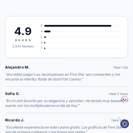
5
4.9
4
3
⭐⭐⭐⭐⭐
2
2,843 Reviews
1
Alejandro M.
Hace 1 día
“¡Increíble juego! Las recompensas en Five Star son constantes y me
encanta la interfaz fluida de Gold Fish Casino.”
Sofía G.
Hace 4 horas
“Es mi slot favorito por su elegancia y sencillez. He tenido muy buena
suerte con los multiplicadores el día de hoy.”
Ricardo J.
Hace 3 días
“Excelente experiencia en este casino gratis. Los gráficos de Five Star
son de primera categoría y los bonos son reales.”