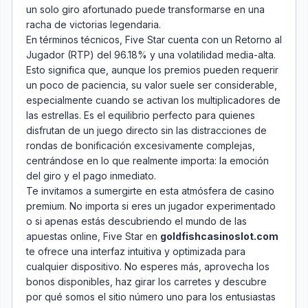
un solo giro afortunado puede transformarse en una
racha de victorias legendaria.
En términos técnicos, Five Star cuenta con un Retorno al
Jugador (RTP) del 96.18% y una volatilidad media-alta.
Esto significa que, aunque los premios pueden requerir
un poco de paciencia, su valor suele ser considerable,
especialmente cuando se activan los multiplicadores de
las estrellas. Es el equilibrio perfecto para quienes
disfrutan de un juego directo sin las distracciones de
rondas de bonificación excesivamente complejas,
centrándose en lo que realmente importa: la emoción
del giro y el pago inmediato.
Te invitamos a sumergirte en esta atmósfera de casino
premium. No importa si eres un jugador experimentado
o si apenas estás descubriendo el mundo de las
apuestas online, Five Star en
goldfishcasinoslot.com
te ofrece una interfaz intuitiva y optimizada para
cualquier dispositivo. No esperes más, aprovecha los
bonos disponibles, haz girar los carretes y descubre
por qué somos el sitio número uno para los entusiastas