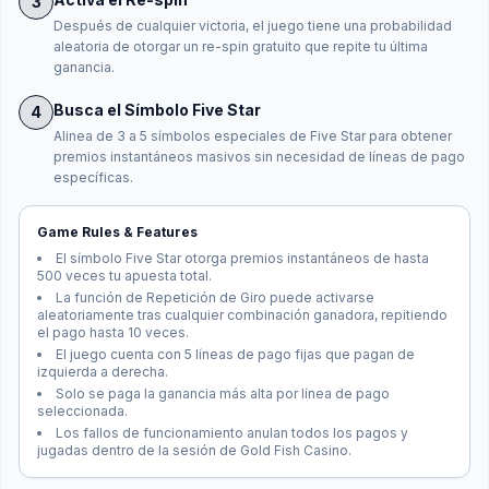
3
Después de cualquier victoria, el juego tiene una probabilidad
aleatoria de otorgar un re-spin gratuito que repite tu última
ganancia.
Busca el Símbolo Five Star
4
Alinea de 3 a 5 símbolos especiales de Five Star para obtener
premios instantáneos masivos sin necesidad de líneas de pago
específicas.
Game Rules & Features
El símbolo Five Star otorga premios instantáneos de hasta
500 veces tu apuesta total.
La función de Repetición de Giro puede activarse
aleatoriamente tras cualquier combinación ganadora, repitiendo
el pago hasta 10 veces.
El juego cuenta con 5 líneas de pago fijas que pagan de
izquierda a derecha.
Solo se paga la ganancia más alta por línea de pago
seleccionada.
Los fallos de funcionamiento anulan todos los pagos y
jugadas dentro de la sesión de Gold Fish Casino.