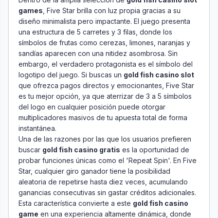
games
, Five Star brilla con luz propia gracias a su
diseño minimalista pero impactante. El juego presenta
una estructura de 5 carretes y 3 filas, donde los
símbolos de frutas como cerezas, limones, naranjas y
sandías aparecen con una nitidez asombrosa. Sin
embargo, el verdadero protagonista es el símbolo del
logotipo del juego. Si buscas un
gold fish casino slot
que ofrezca pagos directos y emocionantes, Five Star
es tu mejor opción, ya que aterrizar de 3 a 5 símbolos
del logo en cualquier posición puede otorgar
multiplicadores masivos de tu apuesta total de forma
instantánea.
Una de las razones por las que los usuarios prefieren
buscar
gold fish casino gratis
es la oportunidad de
probar funciones únicas como el 'Repeat Spin'. En Five
Star, cualquier giro ganador tiene la posibilidad
aleatoria de repetirse hasta diez veces, acumulando
ganancias consecutivas sin gastar créditos adicionales.
Esta característica convierte a este
gold fish casino
game
en una experiencia altamente dinámica, donde