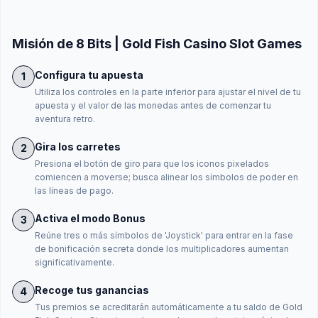
Misión de 8 Bits | Gold Fish Casino Slot Games
Configura tu apuesta
1
Utiliza los controles en la parte inferior para ajustar el nivel de tu
apuesta y el valor de las monedas antes de comenzar tu
aventura retro.
Gira los carretes
2
Presiona el botón de giro para que los iconos pixelados
comiencen a moverse; busca alinear los símbolos de poder en
las líneas de pago.
Activa el modo Bonus
3
Reúne tres o más símbolos de 'Joystick' para entrar en la fase
de bonificación secreta donde los multiplicadores aumentan
significativamente.
Recoge tus ganancias
4
Tus premios se acreditarán automáticamente a tu saldo de Gold