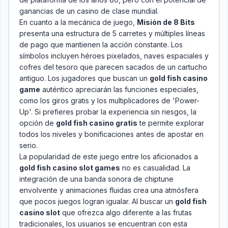
ganancias de un casino de clase mundial.
En cuanto a la mecánica de juego,
Misión de 8 Bits
presenta una estructura de 5 carretes y múltiples líneas
de pago que mantienen la acción constante. Los
símbolos incluyen héroes pixelados, naves espaciales y
cofres del tesoro que parecen sacados de un cartucho
antiguo. Los jugadores que buscan un
gold fish casino
game
auténtico apreciarán las funciones especiales,
como los giros gratis y los multiplicadores de 'Power-
Up'. Si prefieres probar la experiencia sin riesgos, la
opción de
gold fish casino gratis
te permite explorar
todos los niveles y bonificaciones antes de apostar en
serio.
La popularidad de este juego entre los aficionados a
gold fish casino slot games
no es casualidad. La
integración de una banda sonora de chiptune
envolvente y animaciones fluidas crea una atmósfera
que pocos juegos logran igualar. Al buscar un
gold fish
casino slot
que ofrezca algo diferente a las frutas
tradicionales, los usuarios se encuentran con esta