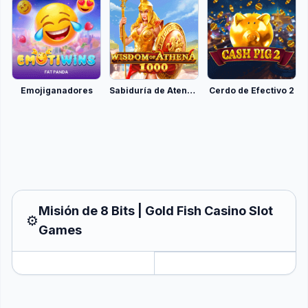
Emojiganadores
Sabiduría de Atenea 1000
Cerdo de Efectivo 2
Misión de 8 Bits | Gold Fish Casino Slot
⚙️
Games