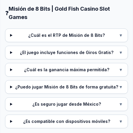
Misión de 8 Bits | Gold Fish Casino Slot
❓
Games
¿Cuál es el RTP de Misión de 8 Bits?
▼
¿El juego incluye funciones de Giros Gratis?
▼
¿Cuál es la ganancia máxima permitida?
▼
¿Puedo jugar Misión de 8 Bits de forma gratuita?
▼
¿Es seguro jugar desde México?
▼
¿Es compatible con dispositivos móviles?
▼