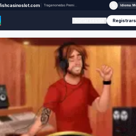
fishcasinoslot.com
Tragamonedas Premium Gratis
Idioma: M
Iniciar sesión
Registrar