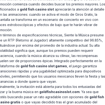
moción comienza cuando decides buscar los premios mayores. Lo
ficionados a
gold fish casino slot
apreciarán la atención al detalle
n las animaciones: cuando se activa el modo de Giros Gratis, la
antalla se transforma en un escenario de concierto en vivo con
uces estroboscópicas y efectos de bajo que te harán vibrar de
moción.
n términos de especificaciones técnicas, Siente la Música presume
e un RTP (Retorno al Jugador) altamente competitivo del 96.85%,
ituándose por encima del promedio de la industria actual. Su alta
olatilidad significa que, aunque los premios pueden requerir
aciencia, cuando la música alcanza su clímax, las recompensas
uelen ser de proporciones épicas. Integrado perfectamente en la
lataforma de
gold fish casino slot games
, el juego garantiza
ransiciones rápidas y una jugabilidad optimizada para dispositivos
óviles, permitiendo que los usuarios mexicanos lleven la fiesta y la
anancias a donde quiera que vayan.
inalmente, la invitación está abierta para todos los entusiastas del
zar y la buena música en
goldfishcasinoslot.com
. Ya sea que
stés buscando pasar un rato agradable con opciones de
gold fish
asino gratis
o que vayas decidido tras el gran acumulado del