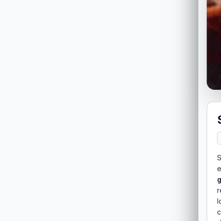
S
e
g
r
l
c