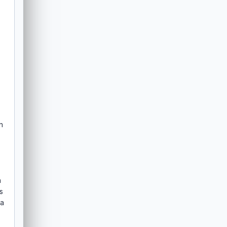
n
a
s
la