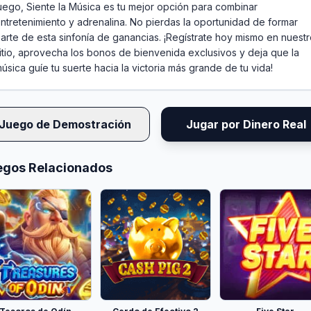
uego, Siente la Música es tu mejor opción para combinar
ntretenimiento y adrenalina. No pierdas la oportunidad de formar
arte de esta sinfonía de ganancias. ¡Regístrate hoy mismo en nuest
itio, aprovecha los bonos de bienvenida exclusivos y deja que la
úsica guíe tu suerte hacia la victoria más grande de tu vida!
Juego de Demostración
Jugar por Dinero Real
egos Relacionados