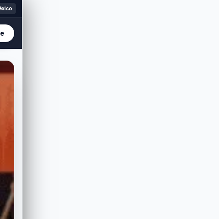
éxico
se