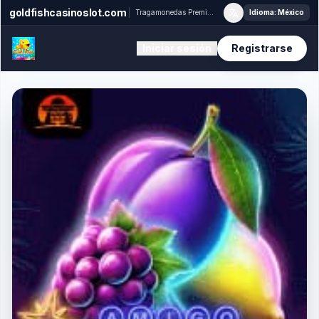
goldfishcasinoslot.com
Tragamonedas Premium Gratis
Idioma: México
Iniciar sesión
Registrarse