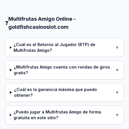
Multifrutas Amigo Online -
❓
goldfishcasinoslot.com
¿Cuál es el Retorno al Jugador (RTP) de
▼
Multifrutas Amigo?
¿Multifrutas Amigo cuenta con rondas de giros
▼
gratis?
¿Cuál es la ganancia máxima que puedo
▼
obtener?
¿Puedo jugar a Multifrutas Amigo de forma
▼
gratuita en este sitio?