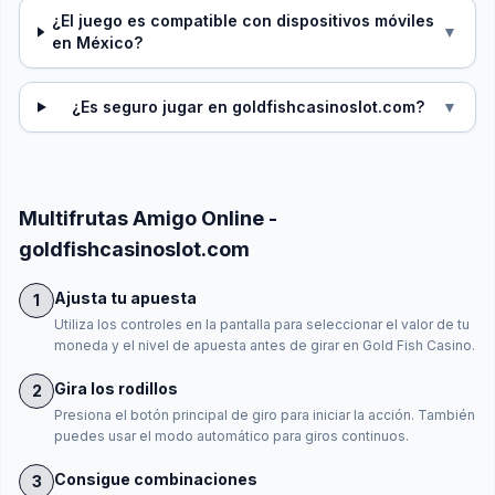
¿El juego es compatible con dispositivos móviles
▼
en México?
¿Es seguro jugar en goldfishcasinoslot.com?
▼
Multifrutas Amigo Online -
goldfishcasinoslot.com
Ajusta tu apuesta
1
Utiliza los controles en la pantalla para seleccionar el valor de tu
moneda y el nivel de apuesta antes de girar en Gold Fish Casino.
Gira los rodillos
2
Presiona el botón principal de giro para iniciar la acción. También
puedes usar el modo automático para giros continuos.
Consigue combinaciones
3