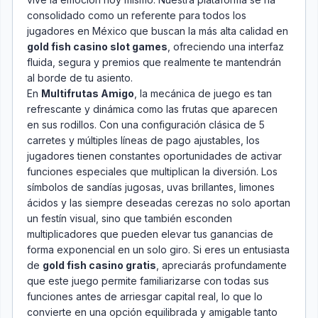
consolidado como un referente para todos los
jugadores en México que buscan la más alta calidad en
gold fish casino slot games
, ofreciendo una interfaz
fluida, segura y premios que realmente te mantendrán
al borde de tu asiento.
En
Multifrutas Amigo
, la mecánica de juego es tan
refrescante y dinámica como las frutas que aparecen
en sus rodillos. Con una configuración clásica de 5
carretes y múltiples líneas de pago ajustables, los
jugadores tienen constantes oportunidades de activar
funciones especiales que multiplican la diversión. Los
símbolos de sandías jugosas, uvas brillantes, limones
ácidos y las siempre deseadas cerezas no solo aportan
un festín visual, sino que también esconden
multiplicadores que pueden elevar tus ganancias de
forma exponencial en un solo giro. Si eres un entusiasta
de
gold fish casino gratis
, apreciarás profundamente
que este juego permite familiarizarse con todas sus
funciones antes de arriesgar capital real, lo que lo
convierte en una opción equilibrada y amigable tanto