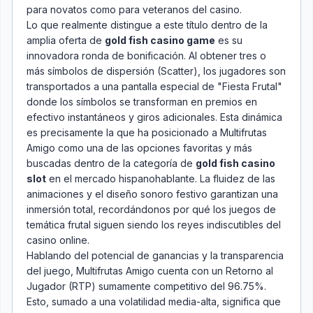
para novatos como para veteranos del casino.
Lo que realmente distingue a este título dentro de la
amplia oferta de
gold fish casino game
es su
innovadora ronda de bonificación. Al obtener tres o
más símbolos de dispersión (Scatter), los jugadores son
transportados a una pantalla especial de "Fiesta Frutal"
donde los símbolos se transforman en premios en
efectivo instantáneos y giros adicionales. Esta dinámica
es precisamente la que ha posicionado a Multifrutas
Amigo como una de las opciones favoritas y más
buscadas dentro de la categoría de
gold fish casino
slot
en el mercado hispanohablante. La fluidez de las
animaciones y el diseño sonoro festivo garantizan una
inmersión total, recordándonos por qué los juegos de
temática frutal siguen siendo los reyes indiscutibles del
casino online.
Hablando del potencial de ganancias y la transparencia
del juego, Multifrutas Amigo cuenta con un Retorno al
Jugador (RTP) sumamente competitivo del 96.75%.
Esto, sumado a una volatilidad media-alta, significa que