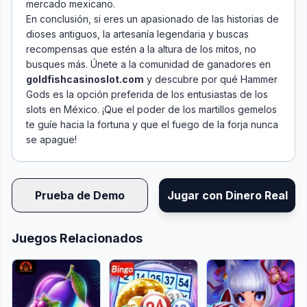
mercado mexicano.
En conclusión, si eres un apasionado de las historias de
dioses antiguos, la artesanía legendaria y buscas
recompensas que estén a la altura de los mitos, no
busques más. Únete a la comunidad de ganadores en
goldfishcasinoslot.com
y descubre por qué Hammer
Gods es la opción preferida de los entusiastas de los
slots en México. ¡Que el poder de los martillos gemelos
te guíe hacia la fortuna y que el fuego de la forja nunca
se apague!
Prueba de Demo
Jugar con Dinero Real
Juegos Relacionados