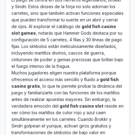
y Sindri. Estos dioses de la forja no solo adornan los
carretes, sino que también activan funciones especiales
que pueden transformar tu suerte en un abrir y cerrar
de ojos. Al explorar el catálogo de
gold fish casino
slot games
, notarás que Hammer Gods destaca por su
configuración de 5 carretes, 4 filas y 30 líneas de pago
fijas. Los símbolos están meticulosamente diseñados,
incluyendo martillos divinos, cascos de guerra,
cinturones de poder y gemas preciosas que brillan bajo
el fuego intenso de la fragua.
Muchos jugadores eligen nuestra plataforma porque
ofrecemos el acceso más sencillo y fluido a
gold fish
casino gratis
, lo que te permite probar la dinámica del
juego y familiarizarte con las funciones de los martillos
antes de realizar apuestas mayores. Sin embargo, la
verdadera emoción del
gold fish casino slot
reside en
ver cómo los martillos de color rojo y azul caen
simultáneamente en los carretes. Cuando Brokkr y
Sindri golpean el yunque, activan giros gratuitos y
transformaciones de símbolos de bajo valor en