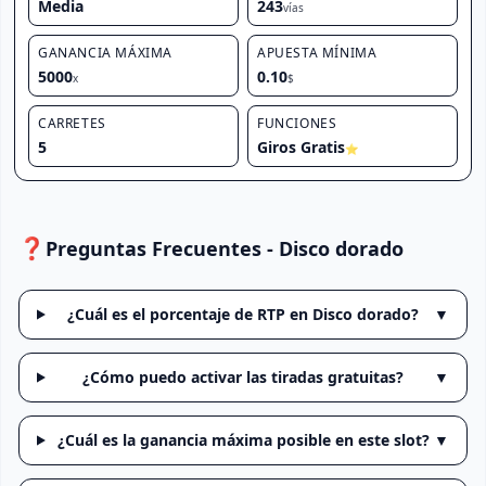
Media
243
vías
GANANCIA MÁXIMA
APUESTA MÍNIMA
5000
0.10
x
$
CARRETES
FUNCIONES
5
Giros Gratis
⭐
❓
Preguntas Frecuentes - Disco dorado
¿Cuál es el porcentaje de RTP en Disco dorado?
▼
¿Cómo puedo activar las tiradas gratuitas?
▼
¿Cuál es la ganancia máxima posible en este slot?
▼