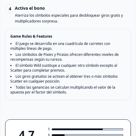
Activa el bono
4
Aterriza los símbolos especiales para desbloquear giros gratis y
multiplicadores sorpresa.
Game Rules & Features
El juego se desarrolla en una cuadrícula de carretes con
múltiples líneas de pago.
Los símbolos de Pixies y Piratas ofrecen diferentes niveles de
recompensas según su rareza.
El símbolo Wild sustituye a cualquier otro símbolo excepto al
Scatter para completar premios.
Los giros gratuitos se activan al obtener tres o más símbolos
Scatter en cualquier posición.
Todas las ganancias se calculan multiplicando el valor de la
apuesta por el factor del símbolo.
5
4.7
4