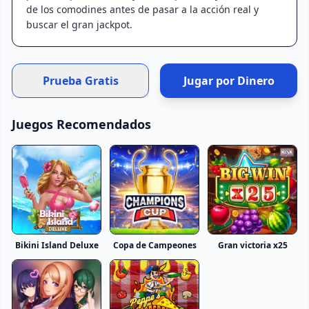
de los comodines antes de pasar a la acción real y
buscar el gran jackpot.
Prueba Gratis
Jugar por Dinero
Juegos Recomendados
Bikini Island Deluxe
Copa de Campeones
Gran victoria x25