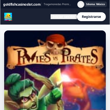
goldfishcasinoslot.com
Tragamonedas Premium Gratis
Idioma: México
Iniciar sesión
Registrarse