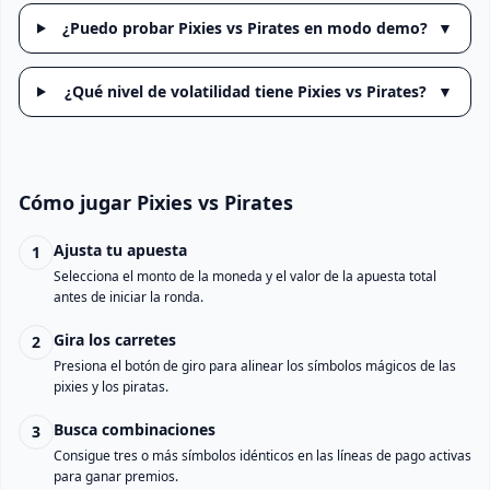
¿Puedo probar Pixies vs Pirates en modo demo?
▼
¿Qué nivel de volatilidad tiene Pixies vs Pirates?
▼
Cómo jugar Pixies vs Pirates
Ajusta tu apuesta
1
Selecciona el monto de la moneda y el valor de la apuesta total
antes de iniciar la ronda.
Gira los carretes
2
Presiona el botón de giro para alinear los símbolos mágicos de las
pixies y los piratas.
Busca combinaciones
3
Consigue tres o más símbolos idénticos en las líneas de pago activas
para ganar premios.