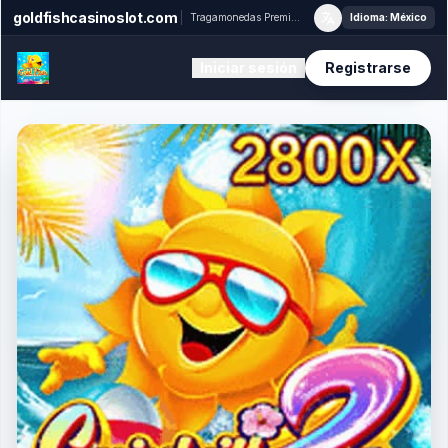
goldfishcasinoslot.com
Tragamonedas Premium Gratis
Idioma: México
Iniciar sesión
Registrarse