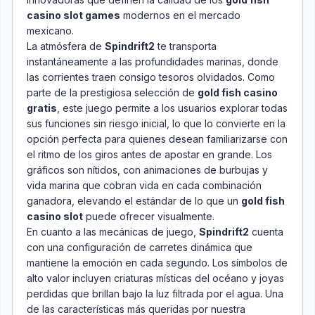
casino slot games
modernos en el mercado
mexicano.
La atmósfera de
Spindrift2
te transporta
instantáneamente a las profundidades marinas, donde
las corrientes traen consigo tesoros olvidados. Como
parte de la prestigiosa selección de
gold fish casino
gratis
, este juego permite a los usuarios explorar todas
sus funciones sin riesgo inicial, lo que lo convierte en la
opción perfecta para quienes desean familiarizarse con
el ritmo de los giros antes de apostar en grande. Los
gráficos son nítidos, con animaciones de burbujas y
vida marina que cobran vida en cada combinación
ganadora, elevando el estándar de lo que un
gold fish
casino slot
puede ofrecer visualmente.
En cuanto a las mecánicas de juego,
Spindrift2
cuenta
con una configuración de carretes dinámica que
mantiene la emoción en cada segundo. Los símbolos de
alto valor incluyen criaturas místicas del océano y joyas
perdidas que brillan bajo la luz filtrada por el agua. Una
de las características más queridas por nuestra