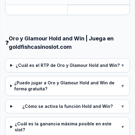
Oro y Glamour Hold and Win | Juega en
❓
goldfishcasinoslot.com
¿Cuál es el RTP de Oro y Glamour Hold and Win?
▼
¿Puedo jugar a Oro y Glamour Hold and Win de
▼
forma gratuita?
¿Cómo se activa la función Hold and Win?
▼
¿Cuál es la ganancia máxima posible en este
▼
slot?