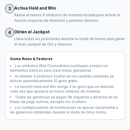
Activa Hold and Win
3
Reúne al menos 6 símbolos de moneda dorada para activar la
función especial de retención y premios directos.
Obtén el Jackpot
4
Llena todas las posiciones durante la ronda de bonos para ganar
el Gran Jackpot de Oro y Glamour.
Game Rules & Features
Los símbolos Wild (Comodines) sustituyen a todos los
elementos básicos para crear líneas ganadoras.
Al obtener 3 símbolos Scatter en los carretes centrales se
activan automáticamente 10 giros gratis.
La función Hold and Win otorga 3 re-giros que se reinician
cada vez que aparece un nuevo símbolo de moneda.
Todas las ganancias se pagan de izquierda a derecha en las
líneas de pago activas, excepto los Scatters.
Los multiplicadores de bonificación se aplican únicamente a
las ganancias obtenidas durante la ronda de Giros Gratis.