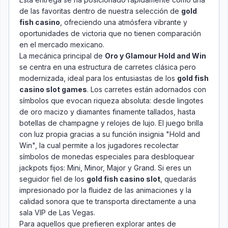
de las favoritas dentro de nuestra selección de
gold
fish casino
, ofreciendo una atmósfera vibrante y
oportunidades de victoria que no tienen comparación
en el mercado mexicano.
La mecánica principal de
Oro y Glamour Hold and Win
se centra en una estructura de carretes clásica pero
modernizada, ideal para los entusiastas de los
gold fish
casino slot games
. Los carretes están adornados con
símbolos que evocan riqueza absoluta: desde lingotes
de oro macizo y diamantes finamente tallados, hasta
botellas de champagne y relojes de lujo. El juego brilla
con luz propia gracias a su función insignia "Hold and
Win", la cual permite a los jugadores recolectar
símbolos de monedas especiales para desbloquear
jackpots fijos: Mini, Minor, Major y Grand. Si eres un
seguidor fiel de los
gold fish casino slot
, quedarás
impresionado por la fluidez de las animaciones y la
calidad sonora que te transporta directamente a una
sala VIP de Las Vegas.
Para aquellos que prefieren explorar antes de